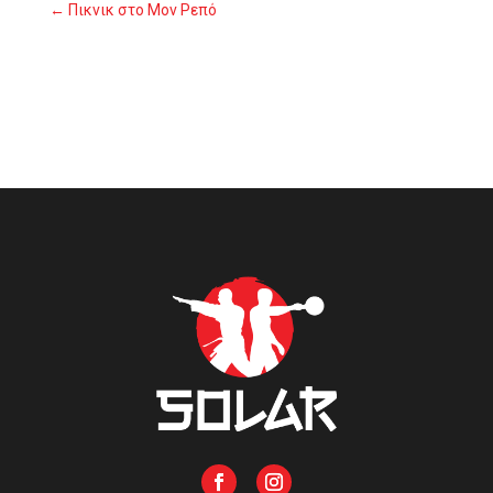
Πικνικ στο Μον Ρεπό