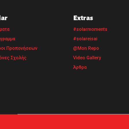
lar
Extras
ματα
#solarmoments
γραμμα
#solareisai
οι Προπονήσεων
@Mon Repo
όνες Σχολής
Video Gallery
Άρθρα