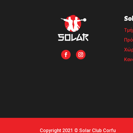
So
Τμή
Πρό
Χώρ
Καν
Copyright 2021 © Solar Club Corfu