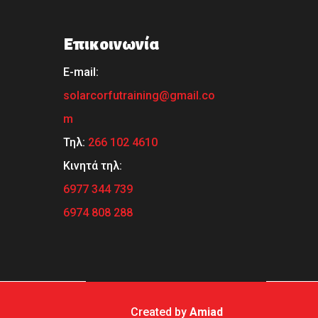
Επικοινωνία
Ε-mail:
solarcorfutraining@gmail.co
m
Τηλ:
266 102 4610
Κινητά τηλ:
6977 344 739
6974 808 288
Created by
Amiad