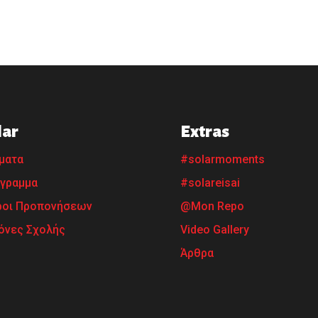
lar
Extras
ματα
#solarmoments
γραμμα
#solareisai
οι Προπονήσεων
@Mon Repo
όνες Σχολής
Video Gallery
Άρθρα