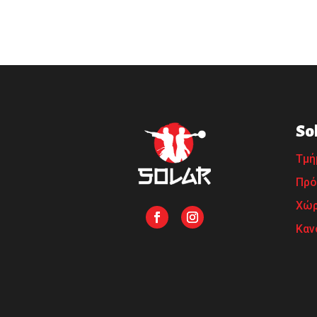
So
Τμή
Πρό
Χώρ
Καν